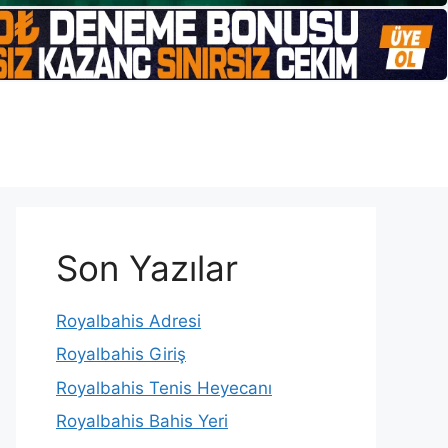
Son Yazılar
Royalbahis Adresi
Royalbahis Giriş
Royalbahis Tenis Heyecanı
Royalbahis Bahis Yeri