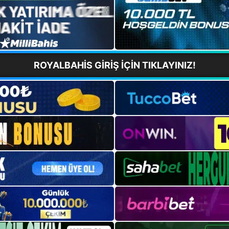
ROYALBAHİS GİRİŞ İÇİN TIKLAYINIZ!