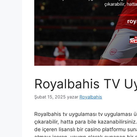
Royalbahis TV U
Şubat 15, 2025
yazar
Royalbahis
Royalbahis tv uygulaması tv uygulaması ü
çıkarabilir, hatta para bile kazanabilirsini
de içeren lisanslı bir casino platformu su