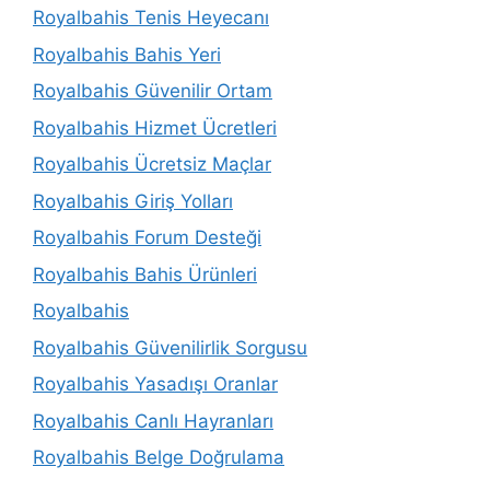
Royalbahis Tenis Heyecanı
Royalbahis Bahis Yeri
Royalbahis Güvenilir Ortam
Royalbahis Hizmet Ücretleri
Royalbahis Ücretsiz Maçlar
Royalbahis Giriş Yolları
Royalbahis Forum Desteği
Royalbahis Bahis Ürünleri
Royalbahis
Royalbahis Güvenilirlik Sorgusu
Royalbahis Yasadışı Oranlar
Royalbahis Canlı Hayranları
Royalbahis Belge Doğrulama