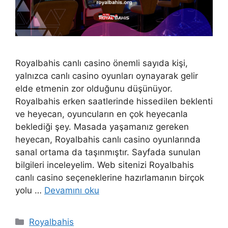
Royalbahis canlı casino önemli sayıda kişi,
yalnızca canlı casino oyunları oynayarak gelir
elde etmenin zor olduğunu düşünüyor.
Royalbahis erken saatlerinde hissedilen beklenti
ve heyecan, oyuncuların en çok heyecanla
beklediği şey. Masada yaşamanız gereken
heyecan, Royalbahis canlı casino oyunlarında
sanal ortama da taşınmıştır. Sayfada sunulan
bilgileri inceleyelim. Web sitenizi Royalbahis
canlı casino seçeneklerine hazırlamanın birçok
yolu …
Devamını oku
Kategoriler
Royalbahis