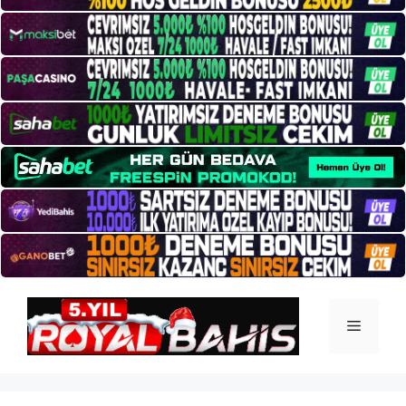
İçeriğe
atla
Menü