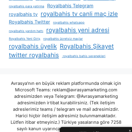
Royalbahis Telegram
royalbahis para yatirma
royalbahis tv canli maç izle
royalbahis tv
Royalbahis Twitter
royalbahis whatsapp
royalbahis yeni adresi
royalbahis yardım hattı
Royalbahis Yeni Giriş
royalbahis ücretsiz maçlar
royalbahis üyelik
Royalbahis Şikayet
twitter royalbahis
royalbahis bahis seçenekleri
Avrasya'nın en büyük reklam platformunda olmak için
Microsoft Teams:
reklam@avrasyamarketing.com
adresimizden veya Telegram: @Avrasyamarketing
adresimizden irtibat kurabilirsiniz. (Tek iletişim
adreslerimiz teams / telegram ve mail adresimizdir.
Harici hiçbir iletişim adresimiz bulunmamaktadır.
Lütfen itibar etmeyiniz.) Türkiye yasalarına göre 7258
sayılı kanun uyarınca yasa dışı bahis oynamanın