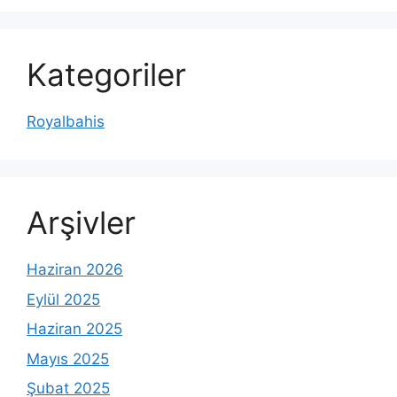
Kategoriler
Royalbahis
Arşivler
Haziran 2026
Eylül 2025
Haziran 2025
Mayıs 2025
Şubat 2025