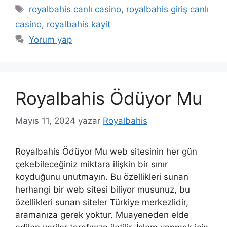
Etiketler
royalbahis canlı casino
,
royalbahis giriş canlı
casino
,
royalbahis kayit
Yorum yap
Royalbahis Ödüyor Mu
Mayıs 11, 2024
yazar
Royalbahis
Royalbahis Ödüyor Mu web sitesinin her gün
çekebileceğiniz miktara ilişkin bir sınır
koyduğunu unutmayın. Bu özellikleri sunan
herhangi bir web sitesi biliyor musunuz, bu
özellikleri sunan siteler Türkiye merkezlidir,
aramanıza gerek yoktur. Muayeneden elde