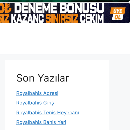
Son Yazılar
Royalbahis Adresi
Royalbahis Giriş
Royalbahis Tenis Heyecanı
Royalbahis Bahis Yeri