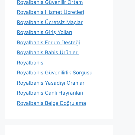
Royalbahis Güvenilir Ortam
Royalbahis Hizmet Ücretleri
Royalbahis Ücretsiz Maçlar
Royalbahis Giriş Yolları
Royalbahis Forum Desteği
Royalbahis Bahis Ürünleri
Royalbahis
Royalbahis Güvenilirlik Sorgusu
Royalbahis Yasadışı Oranlar
Royalbahis Canlı Hayranları
Royalbahis Belge Doğrulama