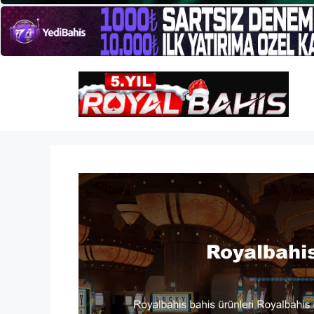
İçeriğe
atla