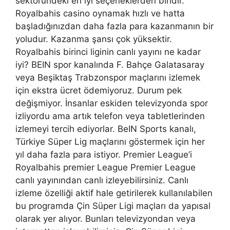
sektöründeki en iyi seçeneklerden biridir.
Royalbahis casino oynamak hızlı ve hatta
başladığınızdan daha fazla para kazanmanın bir
yoludur. Kazanma şansı çok yüksektir.
Royalbahis birinci liginin canlı yayını ne kadar
iyi? BEIN spor kanalında F. Bahçe Galatasaray
veya Beşiktaş Trabzonspor maçlarını izlemek
için ekstra ücret ödemiyoruz. Durum pek
değişmiyor. İnsanlar eskiden televizyonda spor
izliyordu ama artık telefon veya tabletlerinden
izlemeyi tercih ediyorlar. BeIN Sports kanalı,
Türkiye Süper Lig maçlarını göstermek için her
yıl daha fazla para istiyor. Premier League’i
Royalbahis premier League Premier League
canlı yayınından canlı izleyebilirsiniz. Canlı
izleme özelliği aktif hale getirilerek kullanılabilen
bu programda Çin Süper Ligi maçları da yapısal
olarak yer alıyor. Bunları televizyondan veya