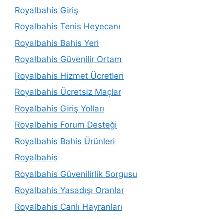
Royalbahis Giriş
Royalbahis Tenis Heyecanı
Royalbahis Bahis Yeri
Royalbahis Güvenilir Ortam
Royalbahis Hizmet Ücretleri
Royalbahis Ücretsiz Maçlar
Royalbahis Giriş Yolları
Royalbahis Forum Desteği
Royalbahis Bahis Ürünleri
Royalbahis
Royalbahis Güvenilirlik Sorgusu
Royalbahis Yasadışı Oranlar
Royalbahis Canlı Hayranları