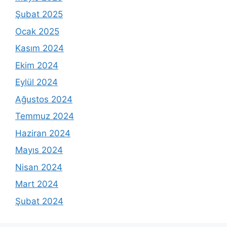
Şubat 2025
Ocak 2025
Kasım 2024
Ekim 2024
Eylül 2024
Ağustos 2024
Temmuz 2024
Haziran 2024
Mayıs 2024
Nisan 2024
Mart 2024
Şubat 2024