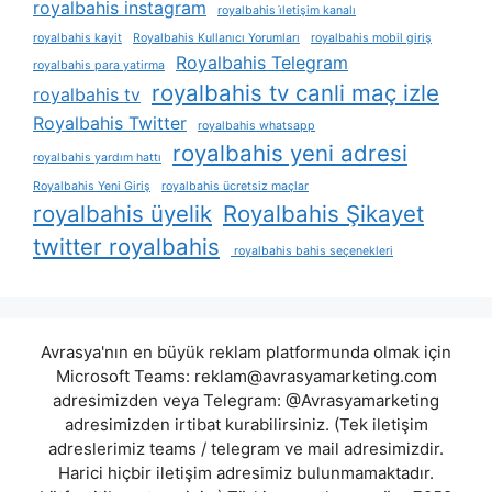
royalbahis instagram
royalbahis i̇letişim kanalı
royalbahis kayit
Royalbahis Kullanıcı Yorumları
royalbahis mobil giriş
Royalbahis Telegram
royalbahis para yatirma
royalbahis tv canli maç izle
royalbahis tv
Royalbahis Twitter
royalbahis whatsapp
royalbahis yeni adresi
royalbahis yardım hattı
Royalbahis Yeni Giriş
royalbahis ücretsiz maçlar
royalbahis üyelik
Royalbahis Şikayet
twitter royalbahis
royalbahis bahis seçenekleri
Avrasya'nın en büyük reklam platformunda olmak için
Microsoft Teams:
reklam@avrasyamarketing.com
adresimizden veya Telegram: @Avrasyamarketing
adresimizden irtibat kurabilirsiniz. (Tek iletişim
adreslerimiz teams / telegram ve mail adresimizdir.
Harici hiçbir iletişim adresimiz bulunmamaktadır.