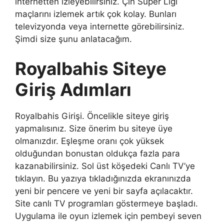
internetten izleyebilirsiniz. Çin Süper Ligi
maçlarını izlemek artık çok kolay. Bunları
televizyonda veya internette görebilirsiniz.
Şimdi size şunu anlatacağım.
Royalbahis Siteye
Giriş Adımları
Royalbahis Girişi. Öncelikle siteye giriş
yapmalısınız. Size önerim bu siteye üye
olmanızdır. Eşleşme oranı çok yüksek
olduğundan bonustan oldukça fazla para
kazanabilirsiniz. Sol üst köşedeki Canlı TV’ye
tıklayın. Bu yazıya tıkladığınızda ekranınızda
yeni bir pencere ve yeni bir sayfa açılacaktır.
Site canlı TV programları göstermeye başladı.
Uygulama ile oyun izlemek için pembeyi seven