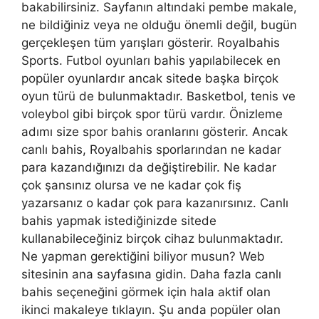
bakabilirsiniz. Sayfanın altındaki pembe makale,
ne bildiğiniz veya ne olduğu önemli değil, bugün
gerçekleşen tüm yarışları gösterir. Royalbahis
Sports. Futbol oyunları bahis yapılabilecek en
popüler oyunlardır ancak sitede başka birçok
oyun türü de bulunmaktadır. Basketbol, tenis ve
voleybol gibi birçok spor türü vardır. Önizleme
adımı size spor bahis oranlarını gösterir. Ancak
canlı bahis, Royalbahis sporlarından ne kadar
para kazandığınızı da değiştirebilir. Ne kadar
çok şansınız olursa ve ne kadar çok fiş
yazarsanız o kadar çok para kazanırsınız. Canlı
bahis yapmak istediğinizde sitede
kullanabileceğiniz birçok cihaz bulunmaktadır.
Ne yapman gerektiğini biliyor musun? Web
sitesinin ana sayfasına gidin. Daha fazla canlı
bahis seçeneğini görmek için hala aktif olan
ikinci makaleye tıklayın. Şu anda popüler olan