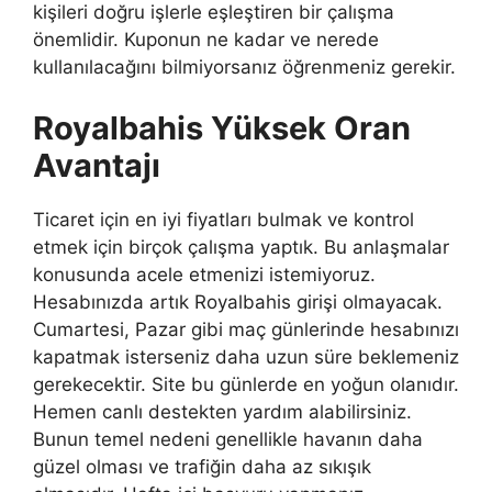
kişileri doğru işlerle eşleştiren bir çalışma
önemlidir. Kuponun ne kadar ve nerede
kullanılacağını bilmiyorsanız öğrenmeniz gerekir.
Royalbahis Yüksek Oran
Avantajı
Ticaret için en iyi fiyatları bulmak ve kontrol
etmek için birçok çalışma yaptık. Bu anlaşmalar
konusunda acele etmenizi istemiyoruz.
Hesabınızda artık Royalbahis girişi olmayacak.
Cumartesi, Pazar gibi maç günlerinde hesabınızı
kapatmak isterseniz daha uzun süre beklemeniz
gerekecektir. Site bu günlerde en yoğun olanıdır.
Hemen canlı destekten yardım alabilirsiniz.
Bunun temel nedeni genellikle havanın daha
güzel olması ve trafiğin daha az sıkışık