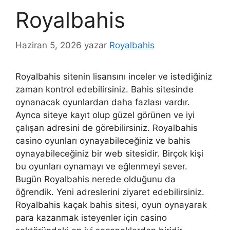
Royalbahis
Haziran 5, 2026
yazar
Royalbahis
Royalbahis sitenin lisansını inceler ve istediğiniz
zaman kontrol edebilirsiniz. Bahis sitesinde
oynanacak oyunlardan daha fazlası vardır.
Ayrıca siteye kayıt olup güzel görünen ve iyi
çalışan adresini de görebilirsiniz. Royalbahis
casino oyunları oynayabileceğiniz ve bahis
oynayabileceğiniz bir web sitesidir. Birçok kişi
bu oyunları oynamayı ve eğlenmeyi sever.
Bugün Royalbahis nerede olduğunu da
öğrendik. Yeni adreslerini ziyaret edebilirsiniz.
Royalbahis kaçak bahis sitesi, oyun oynayarak
para kazanmak isteyenler için casino