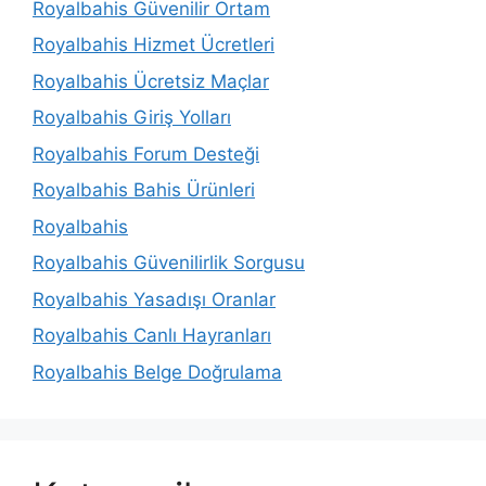
Royalbahis Güvenilir Ortam
Royalbahis Hizmet Ücretleri
Royalbahis Ücretsiz Maçlar
Royalbahis Giriş Yolları
Royalbahis Forum Desteği
Royalbahis Bahis Ürünleri
Royalbahis
Royalbahis Güvenilirlik Sorgusu
Royalbahis Yasadışı Oranlar
Royalbahis Canlı Hayranları
Royalbahis Belge Doğrulama