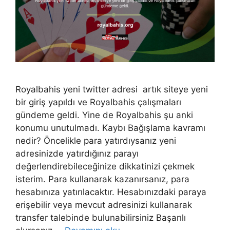
Royalbahis yeni twitter adresi artık siteye yeni
bir giriş yapıldı ve Royalbahis çalışmaları
gündeme geldi. Yine de Royalbahis şu anki
konumu unutulmadı. Kaybı Bağışlama kavramı
nedir? Öncelikle para yatırdıysanız yeni
adresinizde yatırdığınız parayı
değerlendirebileceğinize dikkatinizi çekmek
isterim. Para kullanarak kazanırsanız, para
hesabınıza yatırılacaktır. Hesabınızdaki paraya
erişebilir veya mevcut adresinizi kullanarak
transfer talebinde bulunabilirsiniz Başarılı