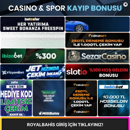
×
ROYALBAHİS GİRİŞ İÇİN TIKLAYINIZ!