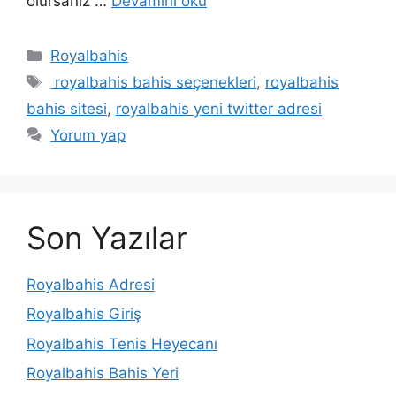
olursanız …
Devamını oku
Kategoriler
Royalbahis
Etiketler
royalbahis bahis seçenekleri
,
royalbahis
bahis sitesi
,
royalbahis yeni twitter adresi
Yorum yap
Son Yazılar
Royalbahis Adresi
Royalbahis Giriş
Royalbahis Tenis Heyecanı
Royalbahis Bahis Yeri