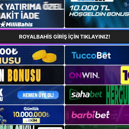
ROYALBAHİS GİRİŞ İÇİN TIKLAYINIZ!