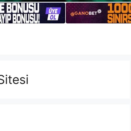
itesi