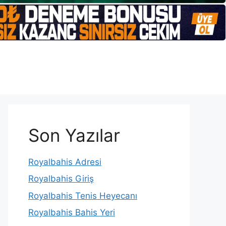
Son Yazılar
Royalbahis Adresi
Royalbahis Giriş
Royalbahis Tenis Heyecanı
Royalbahis Bahis Yeri