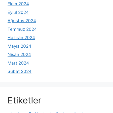
Ekim 2024
Eylül 2024
Ağustos 2024
Temmuz 2024
Haziran 2024
Mayıs 2024
Nisan 2024
Mart 2024
Şubat 2024
Etiketler