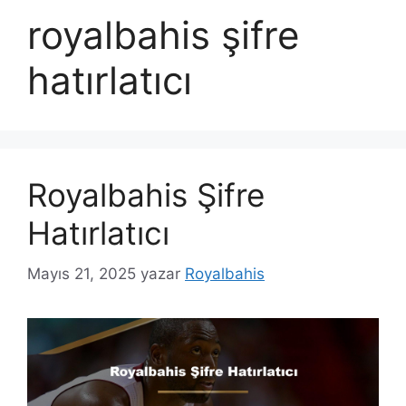
royalbahis şifre
hatırlatıcı
Royalbahis Şifre
Hatırlatıcı
Mayıs 21, 2025
yazar
Royalbahis