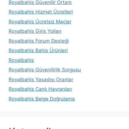
Royalbahis Güvenilir Ortam
Royalbahis Hizmet Ücretleri
Royalbahis Ücretsiz Maçlar
Royalbahis Giriş Yolları
Royalbahis Forum Desteği
Royalbahis Bahis Ürünleri
Royalbahis
Royalbahis Güvenilirlik Sorgusu
Royalbahis Yasadışı Oranlar
Royalbahis Canlı Hayranları
Royalbahis Belge Doğrulama