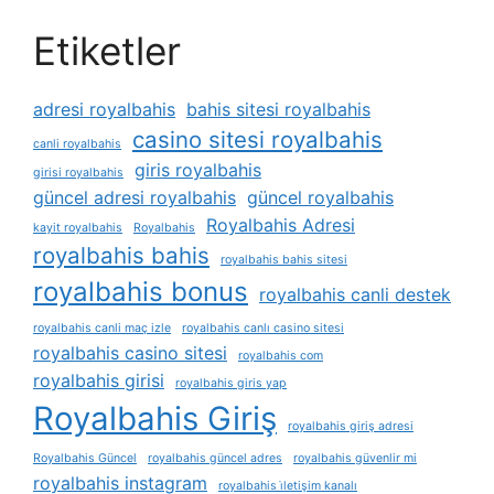
Etiketler
adresi royalbahis
bahis sitesi royalbahis
casino sitesi royalbahis
canli royalbahis
giris royalbahis
girisi royalbahis
güncel adresi royalbahis
güncel royalbahis
Royalbahis Adresi
kayit royalbahis
Royalbahis
royalbahis bahis
royalbahis bahis sitesi
royalbahis bonus
royalbahis canli destek
royalbahis canli maç izle
royalbahis canlı casino sitesi
royalbahis casino sitesi
royalbahis com
royalbahis girisi
royalbahis giris yap
Royalbahis Giriş
royalbahis giriş adresi
Royalbahis Güncel
royalbahis güncel adres
royalbahis güvenlir mi
royalbahis instagram
royalbahis i̇letişim kanalı