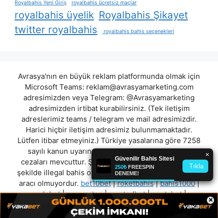
Royalbahis Yeni Giriş
royalbahis ücretsiz maçlar
royalbahis üyelik
Royalbahis Şikayet
twitter royalbahis
royalbahis bahis seçenekleri
Avrasya'nın en büyük reklam platformunda olmak için
Microsoft Teams:
reklam@avrasyamarketing.com
adresimizden veya Telegram: @Avrasyamarketing
adresimizden irtibat kurabilirsiniz. (Tek iletişim
adreslerimiz teams / telegram ve mail adresimizdir.
Harici hiçbir iletişim adresimiz bulunmamaktadır.
Lütfen itibar etmeyiniz.) Türkiye yasalarına göre 7258
sayılı kanun uyarınca yasa dışı bahis oynamanın
cezaları mevcuttur. Şu an bulunduğunuz site hiç bir
şekilde illegal bahis oyunları oynatmıyor ve oynamaya
aracı olmuyordur.
bet10bet
|
roketbahis
|
bahis1000
|
undobet
|
newcratos
|
wantedbet
|
centabet
|
×
ravenbahis