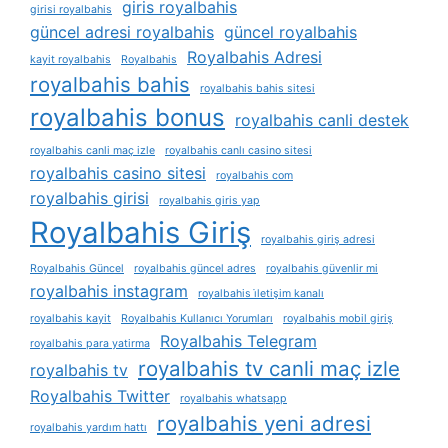
giris royalbahis
girisi royalbahis
güncel adresi royalbahis
güncel royalbahis
Royalbahis Adresi
kayit royalbahis
Royalbahis
royalbahis bahis
royalbahis bahis sitesi
royalbahis bonus
royalbahis canli destek
royalbahis canli maç izle
royalbahis canlı casino sitesi
royalbahis casino sitesi
royalbahis com
royalbahis girisi
royalbahis giris yap
Royalbahis Giriş
royalbahis giriş adresi
Royalbahis Güncel
royalbahis güncel adres
royalbahis güvenlir mi
royalbahis instagram
royalbahis i̇letişim kanalı
royalbahis kayit
Royalbahis Kullanıcı Yorumları
royalbahis mobil giriş
Royalbahis Telegram
royalbahis para yatirma
royalbahis tv canli maç izle
royalbahis tv
Royalbahis Twitter
royalbahis whatsapp
royalbahis yeni adresi
royalbahis yardım hattı