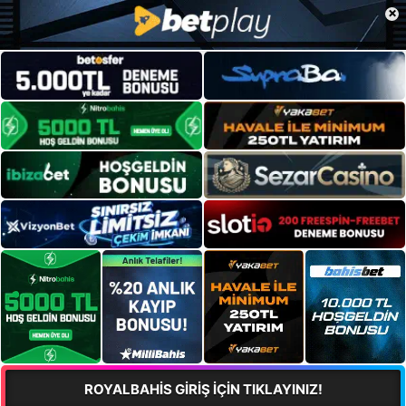
×
ROYALBAHİS GİRİŞ İÇİN TIKLAYINIZ!