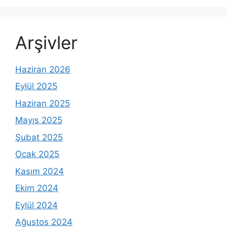
Arşivler
Haziran 2026
Eylül 2025
Haziran 2025
Mayıs 2025
Şubat 2025
Ocak 2025
Kasım 2024
Ekim 2024
Eylül 2024
Ağustos 2024