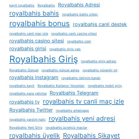
Royalbahis Adresi
kayit royalbahis
Royalbahis
royalbahis bahis
royalbahis bahis sitesi
royalbahis bonus
royalbahis canli destek
royalbahis canli maç izle
royalbahis canlı casino sitesi
royalbahis casino sitesi
royalbahis com
royalbahis girisi
royalbahis giris yap
Royalbahis Giriş
royalbahis giriş adresi
Royalbahis Güncel
royalbahis güncel adres
royalbahis güvenlir mi
royalbahis instagram
royalbahis i̇letişim kanalı
royalbahis kayit
Royalbahis Kullanıcı Yorumları
royalbahis mobil giriş
Royalbahis Telegram
royalbahis para yatirma
royalbahis tv canli maç izle
royalbahis tv
Royalbahis Twitter
royalbahis whatsapp
royalbahis yeni adresi
royalbahis yardım hattı
Royalbahis Yeni Giriş
royalbahis ücretsiz maçlar
royalbahis üyelik
Royalbahis Şikayet