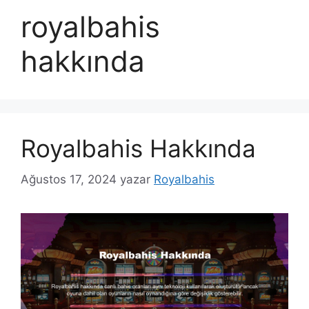
royalbahis
hakkında
Royalbahis Hakkında
Ağustos 17, 2024
yazar
Royalbahis