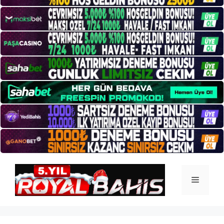
İçeriğe
atla
Menü