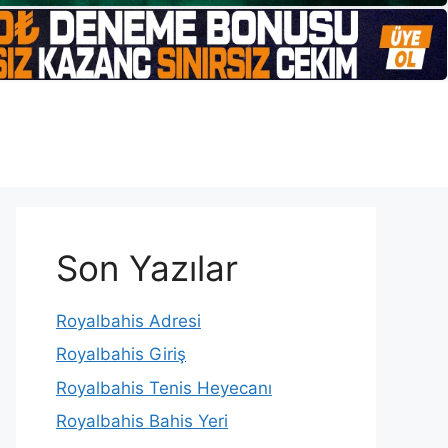
Son Yazılar
Royalbahis Adresi
Royalbahis Giriş
Royalbahis Tenis Heyecanı
Royalbahis Bahis Yeri