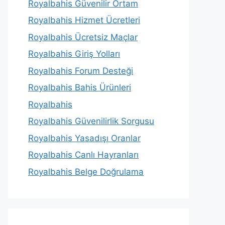
Royalbahis Güvenilir Ortam
Royalbahis Hizmet Ücretleri
Royalbahis Ücretsiz Maçlar
Royalbahis Giriş Yolları
Royalbahis Forum Desteği
Royalbahis Bahis Ürünleri
Royalbahis
Royalbahis Güvenilirlik Sorgusu
Royalbahis Yasadışı Oranlar
Royalbahis Canlı Hayranları
Royalbahis Belge Doğrulama