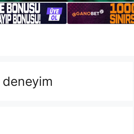
m deneyim