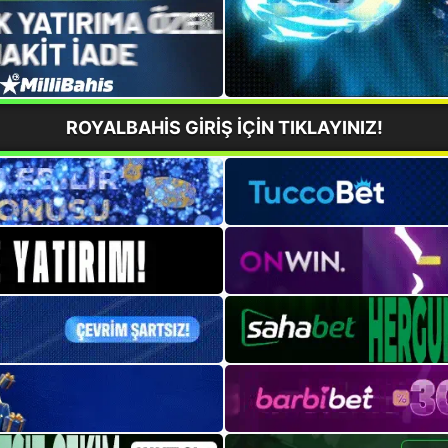
ROYALBAHİS GİRİŞ İÇİN TIKLAYINIZ!