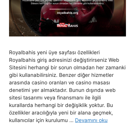
Royalbahis yeni üye sayfası özellikleri
Royalbahis giriş adresinizi değiştirirseniz Web
Sitesini herhangi bir sorun olmadan her zamanki
gibi kullanabilirsiniz. Benzer diğer hizmetler
arasında casino oranları ve casino masası
denetimi yer almaktadır. Bunun dışında web
sitesi tasarımı veya finansmanı ile ilgili
kurallarda herhangi bir değişiklik yoktur. Bu
özellikler aracılığıyla yeni bir alana geçmek,
kullanıcılar için kurulumu …
Devamını oku