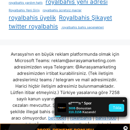
royalbahis yeni adresi
royalbahis yardım hattı
Royalbahis Yeni Giriş
royalbahis ücretsiz maçlar
royalbahis üyelik
Royalbahis Şikayet
twitter royalbahis
royalbahis bahis seçenekleri
Avrasya'nın en büyük reklam platformunda olmak için
Microsoft Teams:
reklam@avrasyamarketing.com
adresimizden veya Telegram: @Avrasyamarketing
adresimizden irtibat kurabilirsiniz. (Tek iletişim
adreslerimiz teams / telegram ve mail adresimizdir.
Harici hiçbir iletişim adresimiz bulunmamaktadır.
Lütfen itibar etmeyiniz.) Türkiye yasalarına göre 7258
sayılı kanun uyarınca yasa dışı bahis oynamanın
cezaları mevcuttur. Şu an bulunduğunuz site hiç bir
şekilde illegal bahis oyunları oynatmıyor ve oynamaya
aracı olmuyordur.
bet10bet
|
roketbahis
|
bahis1000
|
undobet
|
newcratos
|
wantedbet
|
centabet
|
×