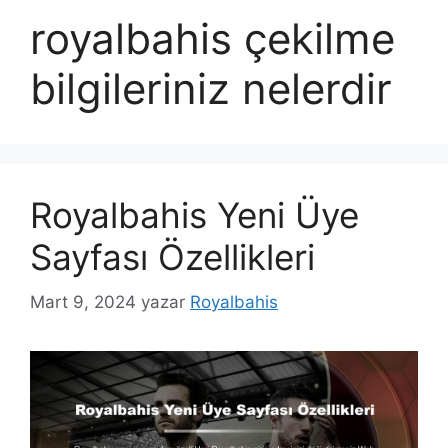
royalbahis çekilme
bilgileriniz nelerdir
Royalbahis Yeni Üye
Sayfası Özellikleri
Mart 9, 2024
yazar
Royalbahis