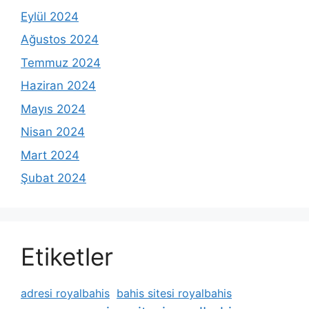
Eylül 2024
Ağustos 2024
Temmuz 2024
Haziran 2024
Mayıs 2024
Nisan 2024
Mart 2024
Şubat 2024
Etiketler
adresi royalbahis
bahis sitesi royalbahis