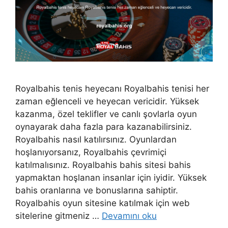
Royalbahis tenis heyecanı Royalbahis tenisi her
zaman eğlenceli ve heyecan vericidir. Yüksek
kazanma, özel teklifler ve canlı şovlarla oyun
oynayarak daha fazla para kazanabilirsiniz.
Royalbahis nasıl katılırsınız. Oyunlardan
hoşlanıyorsanız, Royalbahis çevrimiçi
katılmalısınız. Royalbahis bahis sitesi bahis
yapmaktan hoşlanan insanlar için iyidir. Yüksek
bahis oranlarına ve bonuslarına sahiptir.
Royalbahis oyun sitesine katılmak için web
sitelerine gitmeniz …
Devamını oku