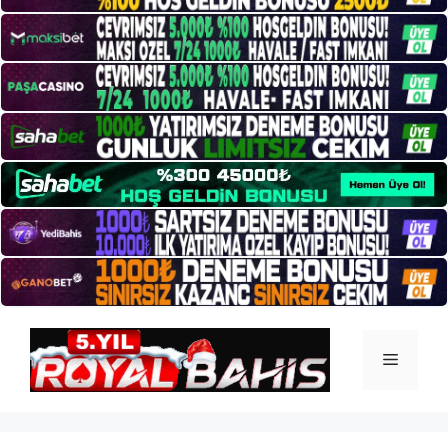
İçeriğe
atla
Menü