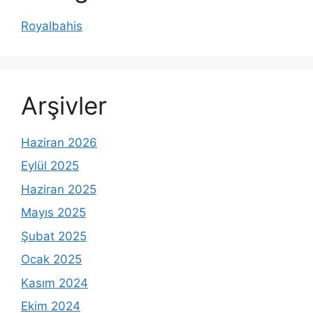
Royalbahis
Arşivler
Haziran 2026
Eylül 2025
Haziran 2025
Mayıs 2025
Şubat 2025
Ocak 2025
Kasım 2024
Ekim 2024