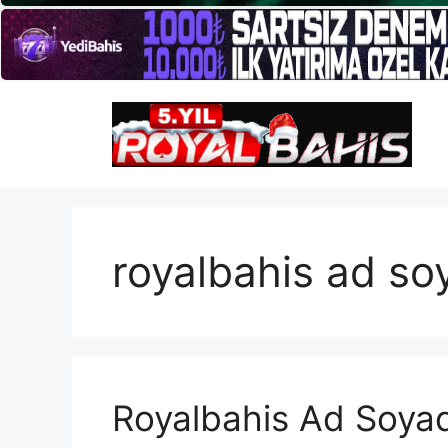
İçeriğe
atla
royalbahis ad so
Royalbahis Ad Soya