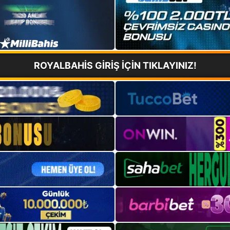
ROYALBAHİS GİRİŞ İÇİN TIKLAYINIZ!