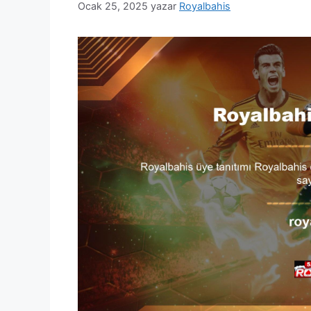
Ocak 25, 2025
yazar
Royalbahis