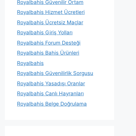
Royalbahis Güvenilir Ortam
Royalbahis Hizmet Ücretleri
Royalbahis Ücretsiz Maçlar
Royalbahis Giriş Yolları
Royalbahis Forum Desteği
Royalbahis Bahis Ürünleri
Royalbahis
Royalbahis Güvenilirlik Sorgusu
Royalbahis Yasadışı Oranlar
Royalbahis Canlı Hayranları
Royalbahis Belge Doğrulama