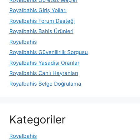
Royalbahis Giriş Yolları
Royalbahis Forum Desteği
Royalbahis Bahis Ürünleri
Royalbahis
Royalbahis Güvenilirlik Sorgusu
Royalbahis Yasadışı Oranlar
Royalbahis Canlı Hayranları
Royalbahis Belge Doğrulama
Kategoriler
Royalbahis