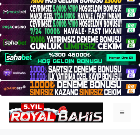
İçeriğe
atla
Menü