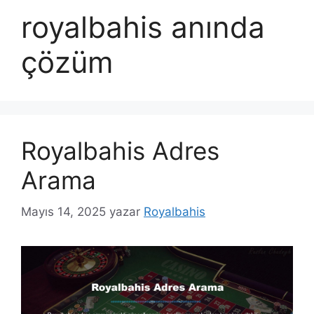
royalbahis anında
çözüm
Royalbahis Adres
Arama
Mayıs 14, 2025
yazar
Royalbahis