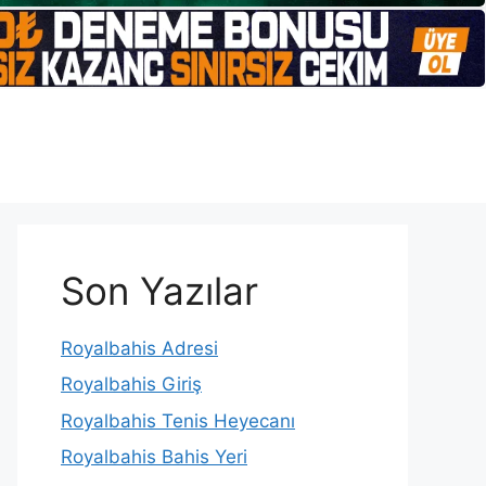
Son Yazılar
Royalbahis Adresi
Royalbahis Giriş
Royalbahis Tenis Heyecanı
Royalbahis Bahis Yeri