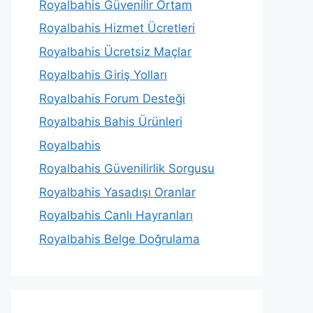
Royalbahis Güvenilir Ortam
Royalbahis Hizmet Ücretleri
Royalbahis Ücretsiz Maçlar
Royalbahis Giriş Yolları
Royalbahis Forum Desteği
Royalbahis Bahis Ürünleri
Royalbahis
Royalbahis Güvenilirlik Sorgusu
Royalbahis Yasadışı Oranlar
Royalbahis Canlı Hayranları
Royalbahis Belge Doğrulama