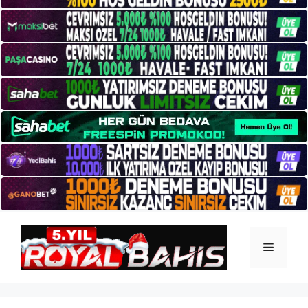
İçeriğe
atla
Menü