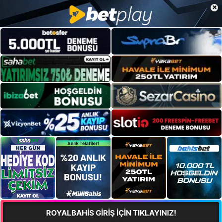
×
ROYALBAHİS GİRİŞ İÇİN TIKLAYINIZ!