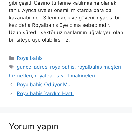
gibi çeşitli Casino türlerine katılmasına olanak
tanır. Ayrıca üyeler önemli miktarda para da
kazanabilirler. Sitenin açık ve güvenilir yapısı bir
kez daha Royalbahis üye olma sebebimdir.
Uzun süredir sektör uzmanlarının uğrak yeri olan
bir siteye üye olabilirsiniz.
Kategoriler
Royalbahis
Etiketler
güncel adresi royalbahis
,
royalbahis müşteri
hizmetleri
,
royalbahis slot makineleri
Royalbahis Ödüyor Mu
Royalbahis Yardım Hattı
Yorum yapın