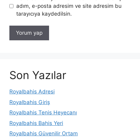
adım, e-posta adresim ve site adresim bu
tarayıcıya kaydedilsin.
Son Yazılar
Royalbahis Adresi
Royalbahis Giriş
Royalbahis Tenis Heyecanı
Royalbahis Bahis Yeri
Royalbahis Güvenilir Ortam