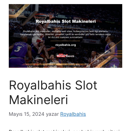
Royalbahis Slot
Makineleri
Mayıs 15, 2024
yazar
Royalbahis