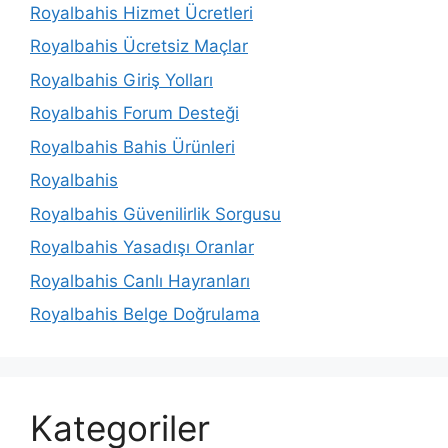
Royalbahis Hizmet Ücretleri
Royalbahis Ücretsiz Maçlar
Royalbahis Giriş Yolları
Royalbahis Forum Desteği
Royalbahis Bahis Ürünleri
Royalbahis
Royalbahis Güvenilirlik Sorgusu
Royalbahis Yasadışı Oranlar
Royalbahis Canlı Hayranları
Royalbahis Belge Doğrulama
Kategoriler