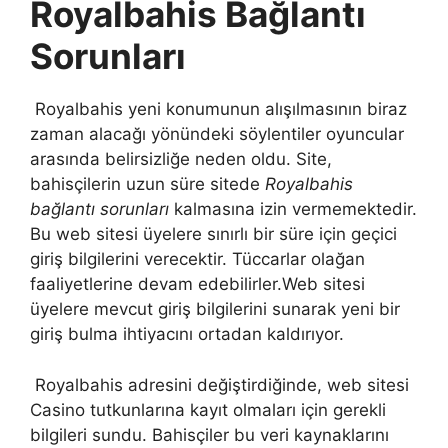
Royalbahis Bağlantı
Sorunları
Royalbahis yeni konumunun alışılmasının biraz
zaman alacağı yönündeki söylentiler oyuncular
arasında belirsizliğe neden oldu. Site,
bahisçilerin uzun süre sitede
Royalbahis
bağlantı sorunları
kalmasına izin vermemektedir.
Bu web sitesi üyelere sınırlı bir süre için geçici
giriş bilgilerini verecektir. Tüccarlar olağan
faaliyetlerine devam edebilirler.Web sitesi
üyelere mevcut giriş bilgilerini sunarak yeni bir
giriş bulma ihtiyacını ortadan kaldırıyor.
Royalbahis adresini değiştirdiğinde, web sitesi
Casino tutkunlarına kayıt olmaları için gerekli
bilgileri sundu. Bahisçiler bu veri kaynaklarını