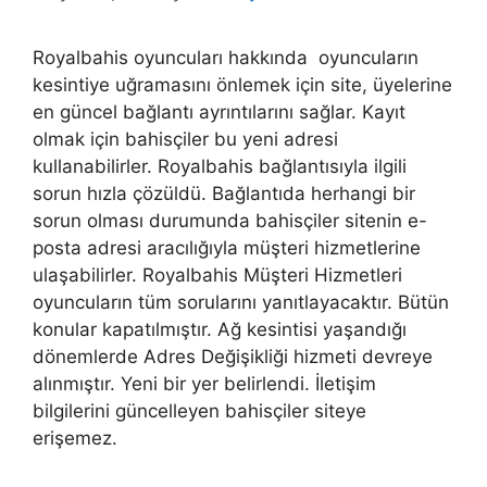
Royalbahis oyuncuları hakkında oyuncuların
kesintiye uğramasını önlemek için site, üyelerine
en güncel bağlantı ayrıntılarını sağlar. Kayıt
olmak için bahisçiler bu yeni adresi
kullanabilirler. Royalbahis bağlantısıyla ilgili
sorun hızla çözüldü. Bağlantıda herhangi bir
sorun olması durumunda bahisçiler sitenin e-
posta adresi aracılığıyla müşteri hizmetlerine
ulaşabilirler. Royalbahis Müşteri Hizmetleri
oyuncuların tüm sorularını yanıtlayacaktır. Bütün
konular kapatılmıştır. Ağ kesintisi yaşandığı
dönemlerde Adres Değişikliği hizmeti devreye
alınmıştır. Yeni bir yer belirlendi. İletişim
bilgilerini güncelleyen bahisçiler siteye
erişemez.