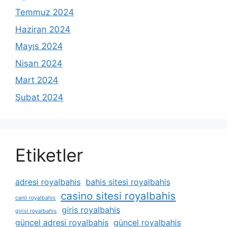
Temmuz 2024
Haziran 2024
Mayıs 2024
Nisan 2024
Mart 2024
Şubat 2024
Etiketler
adresi royalbahis
bahis sitesi royalbahis
casino sitesi royalbahis
canli royalbahis
giris royalbahis
girisi royalbahis
güncel adresi royalbahis
güncel royalbahis