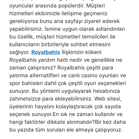
oyuncular arasında popülerdir. Müşteri
hizmetleri ekibimizle iletişime geçmeniz
gerekiyorsa bunu ana sayfayı ziyaret ederek
yapabilirsiniz. İsmine uygun olarak adlandırılan
bu özellik, müşteri hizmetleri temsilcileri ile
kullanıcıların birbirleriyle sohbet etmesini
sağlıyor.
Royalbahis
İlişkinizin kökeni
Royalbahis yardım hattı
nedir ve genellikle ne
zaman çalışırsınız? Royalbahis çeşitli para
yatırma alternatifleri ve canlı casino oyunları ve
spor bahisleri dahil çok çeşitli oyun seçenekleri
sunuyor. Bu yöntemi uygulayarak hesabınıza
zahmetsizce para ekleyebilirsiniz. Web sitesi,
üyelerinin hayatını kolaylaştıracak çok sayıda
seçenek sunuyor.En sık ne zaman kullanılır ve
hangi faktörler dikkate alınmalıdır?Bir kez daha
bu yazıda tüm soruları ele almaya çalışıyoruz.