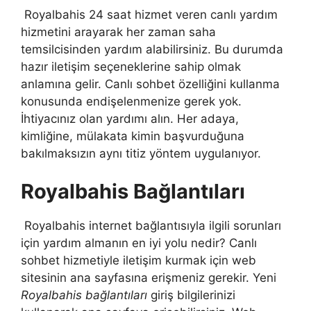
Royalbahis 24 saat hizmet veren canlı yardım
hizmetini arayarak her zaman saha
temsilcisinden yardım alabilirsiniz. Bu durumda
hazır iletişim seçeneklerine sahip olmak
anlamına gelir. Canlı sohbet özelliğini kullanma
konusunda endişelenmenize gerek yok.
İhtiyacınız olan yardımı alın. Her adaya,
kimliğine, mülakata kimin başvurduğuna
bakılmaksızın aynı titiz yöntem uygulanıyor.
Royalbahis Bağlantıları
Royalbahis internet bağlantısıyla ilgili sorunları
için yardım almanın en iyi yolu nedir? Canlı
sohbet hizmetiyle iletişim kurmak için web
sitesinin ana sayfasına erişmeniz gerekir. Yeni
Royalbahis bağlantıları
giriş bilgilerinizi