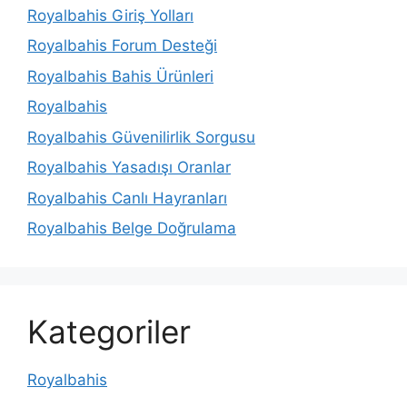
Royalbahis Giriş Yolları
Royalbahis Forum Desteği
Royalbahis Bahis Ürünleri
Royalbahis
Royalbahis Güvenilirlik Sorgusu
Royalbahis Yasadışı Oranlar
Royalbahis Canlı Hayranları
Royalbahis Belge Doğrulama
Kategoriler
Royalbahis