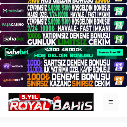
İçeriğe
atla
Menü