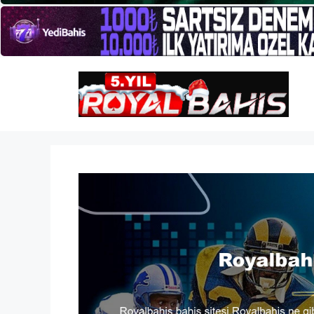
İçeriğe
atla