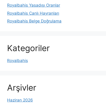
Royalbahis Yasadışı Oranlar
Royalbahis Canlı Hayranları
Royalbahis Belge Doğrulama
Kategoriler
Royalbahis
Arşivler
Haziran 2026