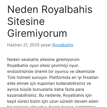
Neden Royalbahis
Sitesine
Giremiyorum
Haziran 21, 2025
yazar
Royalbahis
Neden seobahis sitesine giremiyorum
Royalbahis oyun sitesi çevrimiçi oyun
endüstrisinde önemli bir oyuncu ve ülkemizde
Türk hizmeti sunuyor. Platformda en iyi fırsatları
elde etmek için kuponları kullanabilirsiniz ve
ayrıca büyük bonuslarla daha fazla para
kazanabilirsiniz. Bu nedenle, Royalbahis için
kayıt süreci bizim için uzun süredir devam eden