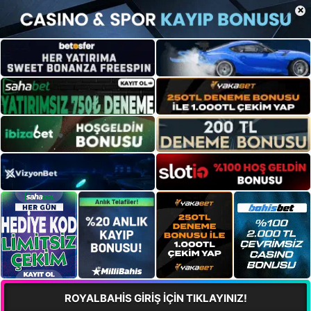
×
ROYALBAHİS GİRİŞ İÇİN TIKLAYINIZ!