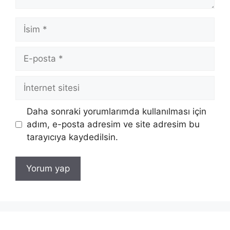
İsim
E-
posta
İnternet
sitesi
Daha sonraki yorumlarımda kullanılması için
adım, e-posta adresim ve site adresim bu
tarayıcıya kaydedilsin.