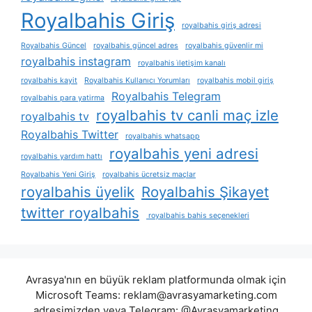
Royalbahis Giriş
royalbahis giriş adresi
Royalbahis Güncel
royalbahis güncel adres
royalbahis güvenlir mi
royalbahis instagram
royalbahis i̇letişim kanalı
royalbahis kayit
Royalbahis Kullanıcı Yorumları
royalbahis mobil giriş
Royalbahis Telegram
royalbahis para yatirma
royalbahis tv canli maç izle
royalbahis tv
Royalbahis Twitter
royalbahis whatsapp
royalbahis yeni adresi
royalbahis yardım hattı
Royalbahis Yeni Giriş
royalbahis ücretsiz maçlar
royalbahis üyelik
Royalbahis Şikayet
twitter royalbahis
royalbahis bahis seçenekleri
Avrasya'nın en büyük reklam platformunda olmak için
Microsoft Teams:
reklam@avrasyamarketing.com
adresimizden veya Telegram: @Avrasyamarketing